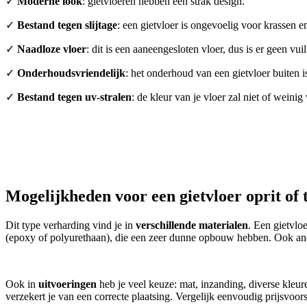
✓
Moderne look
: gietvloeren hebben een strak design.
✓
Bestand tegen slijtage
: een gietvloer is ongevoelig voor krassen 
✓
Naadloze vloer
: dit is een aaneengesloten vloer, dus is er geen vu
✓
Onderhoudsvriendelijk
: het onderhoud van een gietvloer buiten 
✓
Bestand tegen uv-stralen
: de kleur van je vloer zal niet of wein
Mogelijkheden voor een gietvloer oprit of 
Dit type verharding vind je in
verschillende materialen
. Een gietvlo
(epoxy of polyurethaan), die een zeer dunne opbouw hebben. Ook andere
Ook in
uitvoeringen
heb je veel keuze: mat, inzanding, diverse kleur
verzekert je van een correcte plaatsing. Vergelijk eenvoudig prijsvoo