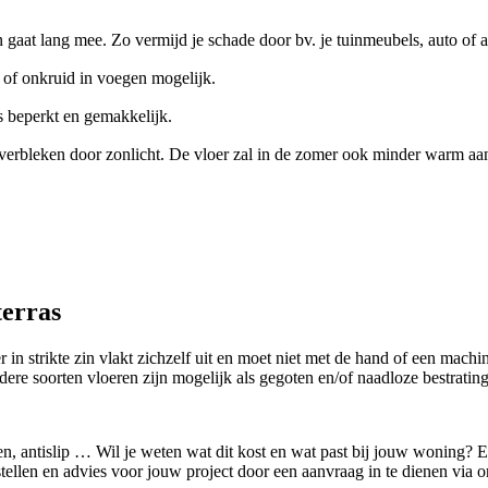
en gaat lang mee. Zo vermijd je schade door bv. je tuinmeubels, auto of
il of onkruid in voegen mogelijk.
is beperkt en gemakkelijk.
ig verbleken door zonlicht. De vloer zal in de zomer ook minder warm aan
terras
er in strikte zin vlakt zichzelf uit en moet niet met de hand of een mac
 soorten vloeren zijn mogelijk als gegoten en/of naadloze bestrating: 
en, antislip … Wil je weten wat dit kost en wat past bij jouw woning? E
rstellen en advies voor jouw project door een aanvraag in te dienen via 